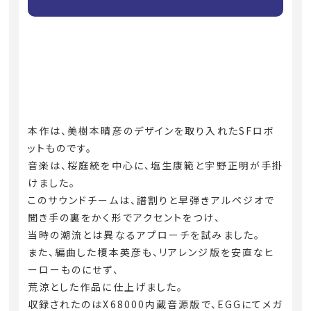
本作は、美樹本晴彦のデザインを取り入れたSFロボ
ットものです。
音楽は、桜庭統を中心に、塩生康範と宇野正明が手掛
けました。
このサウンドチームは、譜割りと早弾きアルペジオで
聞き手の裏をかく形でアクセントをつけ、
当時の潮流とは異なるアプローチを試みました。
また、編曲した榎本英彦も、リアレンジ版を安直なヒ
ーローものにせず、
荒涼とした作品に仕上げました。
収録されたのはX68000内蔵音源版で、EGGにてメガ