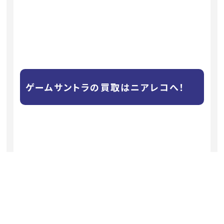
ゲームサントラの買取はニアレコへ！
ニアレコでは、『マージャン・サウンド・グラフィティ-
G.S.M.NICHIBUTSU 2-』
を含むゲームサントラの買取を行っております。