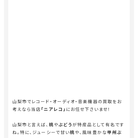
山梨市でレコード・オーディオ・音楽機器の買取をお
考えなら当店
「ニアレコ」
にお任せ下さいませ！
山梨市と言えば、
桃
や
ぶどう
が特産品として有名です
ね。特に、ジューシーで甘い
桃
や、風味豊かな
甲州ぶ